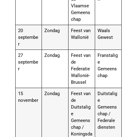
Vlaamse
Gemeens
chap
20
Zondag
Feest van
Waals
septembe
Wallonië
Gewest
r
27
Zondag
Feest van
Franstalig
septembe
de
e
r
Federatie
Gemeens
Wallonië-
chap
Brussel
15
Zondag
Feest van
Duitstalig
november
de
e
Duitstalig
Gemeens
e
chap /
Gemeens
Federale
chap /
diensten
Koningsda