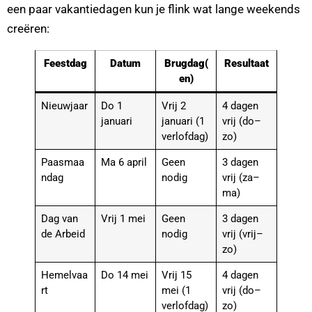
een paar vakantiedagen kun je flink wat lange weekends
creëren:
Feestdag
Datum
Brugdag(
Resultaat
en)
Nieuwjaar
Do 1
Vrij 2
4 dagen
januari
januari (1
vrij (do–
verlofdag)
zo)
Paasmaa
Ma 6 april
Geen
3 dagen
ndag
nodig
vrij (za–
ma)
Dag van
Vrij 1 mei
Geen
3 dagen
de Arbeid
nodig
vrij (vrij–
zo)
Hemelvaa
Do 14 mei
Vrij 15
4 dagen
rt
mei (1
vrij (do–
verlofdag)
zo)