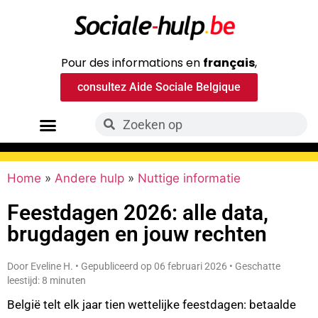
Pour des informations en
français
,
consultez Aide Sociale Belgique
Home
»
Andere hulp
»
Nuttige informatie
Feestdagen 2026: alle data,
brugdagen en jouw rechten
Door Eveline H. • Gepubliceerd op 06 februari 2026 • Geschatte
leestijd: 8 minuten
België telt elk jaar tien wettelijke feestdagen: betaalde