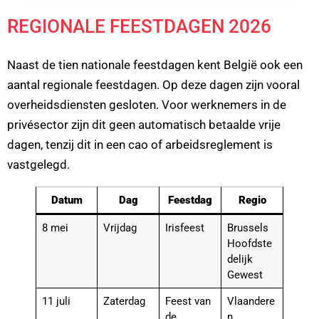
REGIONALE FEESTDAGEN 2026
Naast de tien nationale feestdagen kent België ook een
aantal regionale feestdagen. Op deze dagen zijn vooral
overheidsdiensten gesloten. Voor werknemers in de
privésector zijn dit geen automatisch betaalde vrije
dagen, tenzij dit in een cao of arbeidsreglement is
vastgelegd.
Datum
Dag
Feestdag
Regio
8 mei
Vrijdag
Irisfeest
Brussels
Hoofdste
delijk
Gewest
11 juli
Zaterdag
Feest van
Vlaandere
de
n