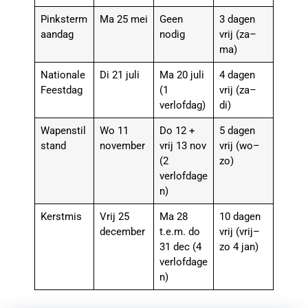
Pinksterm
Ma 25 mei
Geen
3 dagen
aandag
nodig
vrij (za–
ma)
Nationale
Di 21 juli
Ma 20 juli
4 dagen
Feestdag
(1
vrij (za–
verlofdag)
di)
Wapenstil
Wo 11
Do 12 +
5 dagen
stand
november
vrij 13 nov
vrij (wo–
(2
zo)
verlofdage
n)
Kerstmis
Vrij 25
Ma 28
10 dagen
december
t.e.m. do
vrij (vrij–
31 dec (4
zo 4 jan)
verlofdage
n)