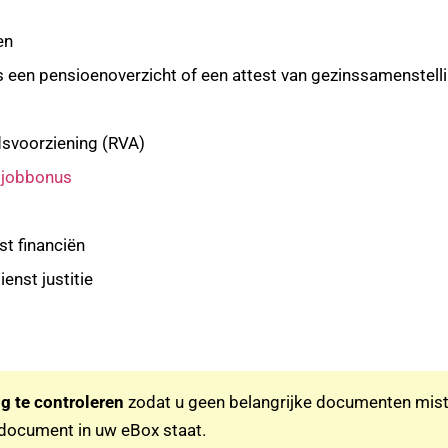
ten
een pensioenoverzicht of een attest van gezinssamenstell
dsvoorziening (RVA)
e
jobbonus
st financiën
enst justitie
g te controleren
zodat u geen belangrijke documenten mist. 
f document in uw eBox staat.