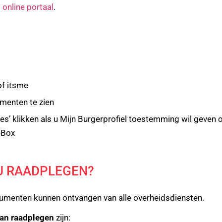
t
online portaal
.
 of itsme
umenten te zien
s’ klikken als u Mijn Burgerprofiel toestemming wil geven 
eBox
U RAADPLEGEN?
cumenten kunnen ontvangen van alle overheidsdiensten.
an raadplegen
zijn: