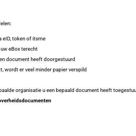
delen:
a eID, token of itsme
 uw eBox terecht
 een document heeft doorgestuurd
 wordt er veel minder papier verspild
epaalde organisatie u een bepaald document heeft toegestu
w overheidsdocumenten