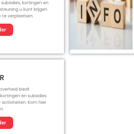
subsidies, kortingen en
teuning u kunt krijgen
ë te verplaatsen.
der
R
overheid biedt
 kortingen en subsidies
 activiteiten. Kom hier
n.
der