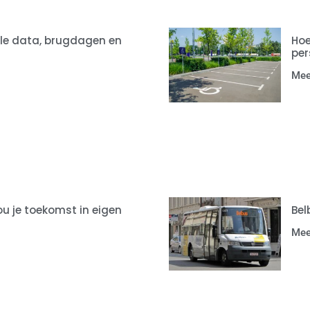
lle data, brugdagen en
Hoe
per
Mee
u je toekomst in eigen
Bel
Mee