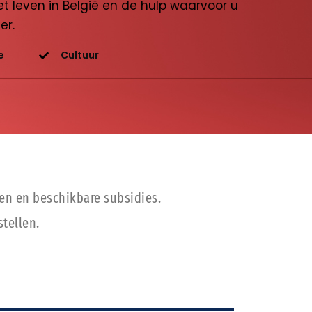
t leven in België en de hulp waarvoor u
er.
e
Cultuur
ren en beschikbare subsidies.
tellen.