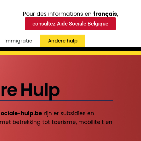
Pour des informations en
français
,
consultez Aide Sociale Belgique
Immigratie
Andere hulp
re Hulp
Sociale-hulp.be
zijn er subsidies en
t betrekking tot toerisme, mobiliteit en