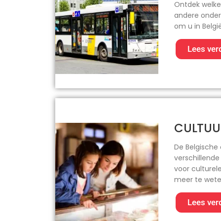
Ontdek welke 
andere onders
om u in Belgi
Lees ver
CULTUU
De Belgische 
verschillende
voor culturele
meer te wete
Lees ver