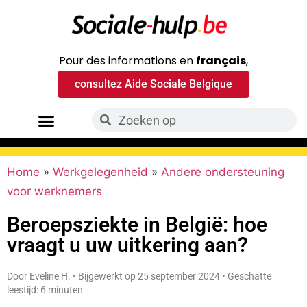
Pour des informations en
français
,
consultez Aide Sociale Belgique
Home
»
Werkgelegenheid
»
Andere ondersteuning
voor werknemers
Beroepsziekte in België: hoe
vraagt u uw uitkering aan?
Door Eveline H. • Bijgewerkt op 25 september 2024 • Geschatte
leestijd: 6 minuten