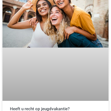
Heeft u recht op jeugdvakantie?