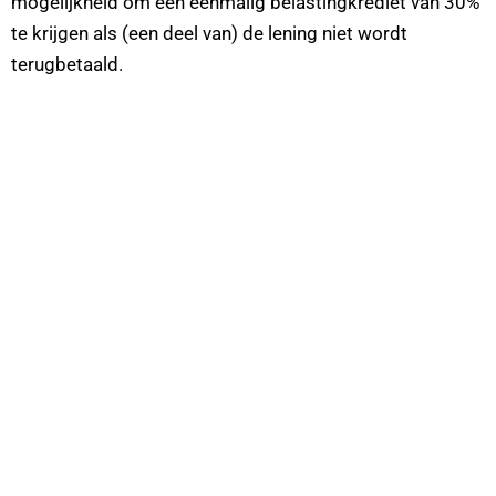
mogelijkheid om een eenmalig belastingkrediet van 30%
te krijgen als (een deel van) de lening niet wordt
terugbetaald.