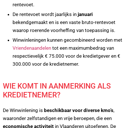
rentevoet.
De rentevoet wordt jaarlijks in
januari
bekendgemaakt en is een vaste bruto-rentevoet
waarop roerende voorheffing van toepassing is.
Winwinleningen kunnen gecombineerd worden met
Vriendenaandelen
tot een maximumbedrag van
respectievelijk € 75.000 voor de kredietgever en €
300.000 voor de kredietnemer.
WIE KOMT IN AANMERKING ALS
KREDIETNEMER?
De Winwinlening is
beschikbaar voor diverse kmo’s
,
waaronder zelfstandigen en vrije beroepen, die een
economische activiteit
in Vlaanderen uitoefenen. De