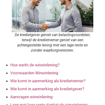
De kredietgever geniet van belastingvoordelen,
terwijl de kredietnemer geniet van een
achtergestelde lening met een lage rente en
zonder waarborgvereisten.
Hoe werkt de winwinlening?
Voorwaarden Winwinlening
Wie komt in aanmerking als kredietnemer?
Wie komt in aanmerking als kredietgever?
Aanvragen winwinlening
Leen met lage rente dankzij de winwinlening