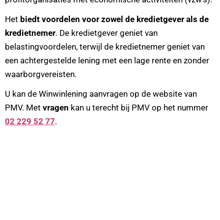
Het
biedt voordelen voor zowel de kredietgever als de
kredietnemer
. De kredietgever geniet van
belastingvoordelen, terwijl de kredietnemer geniet van
een achtergestelde lening met een lage rente en zonder
waarborgvereisten.
U kan de Winwinlening aanvragen op de website van
PMV. Met
vragen
kan u terecht bij PMV op het nummer
02 229 52 77
.