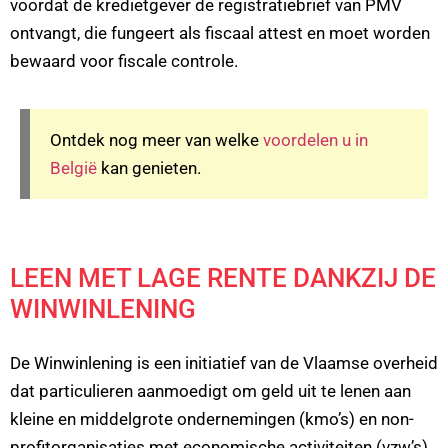
voordat de kredietgever de registratiebrief van PMV
ontvangt, die fungeert als fiscaal attest en moet worden
bewaard voor fiscale controle.
Ontdek nog meer van welke
voordelen u in
België
kan genieten.
LEEN MET LAGE RENTE DANKZIJ DE
WINWINLENING
De Winwinlening is een initiatief van de Vlaamse overheid
dat particulieren aanmoedigt om geld uit te lenen aan
kleine en middelgrote ondernemingen (kmo’s) en non-
profitorganisaties met economische activiteiten (vzw’s).