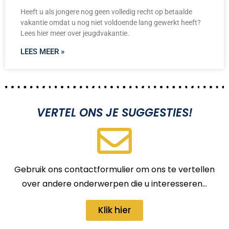
Heeft u als jongere nog geen volledig recht op betaalde
vakantie omdat u nog niet voldoende lang gewerkt heeft?
Lees hier meer over jeugdvakantie.
LEES MEER »
VERTEL ONS JE SUGGESTIES!
Gebruik ons ​​contactformulier om ons te vertellen
over andere onderwerpen die u interesseren…
Klik hier