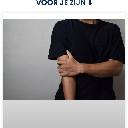
VOOR JE ZIJN ⬇️