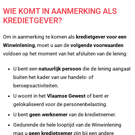
WIE KOMT IN AANMERKING ALS
KREDIETGEVER?
Om in aanmerking te komen als
kredietgever voor een
Winwinlening
, moet u aan de
volgende voorwaarden
voldoen op het moment van het afsluiten van de lening:
U bent een
natuurlijk persoon
die de lening aangaat
buiten het kader van uw handels- of
beroepsactiviteiten.
U woont in het
Vlaamse Gewest
of bent er
gelokaliseerd voor de personenbelasting.
U bent
geen werknemer
van de kredietnemer.
Gedurende de hele looptijd van de Winwinlening
mag u
geen kredietnemer
zijn bij een andere