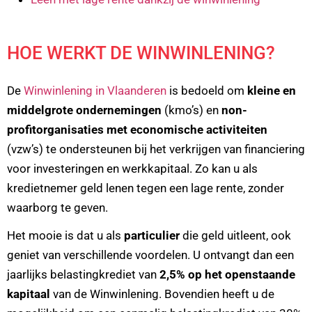
HOE WERKT DE WINWINLENING?
De
Winwinlening in Vlaanderen
is bedoeld om
kleine en
middelgrote ondernemingen
(kmo’s) en
non-
profitorganisaties met economische activiteiten
(vzw’s) te ondersteunen bij het verkrijgen van financiering
voor investeringen en werkkapitaal. Zo kan u als
kredietnemer geld lenen tegen een lage rente, zonder
waarborg te geven.
Het mooie is dat u als
particulier
die geld uitleent, ook
geniet van verschillende voordelen. U ontvangt dan een
jaarlijks belastingkrediet van
2,5% op het openstaande
kapitaal
van de Winwinlening. Bovendien heeft u de