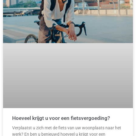
Hoeveel krijgt u voor een fietsvergoeding?
Verplaatst u zich met de fiets van uw woonplaats naar het
werk? En ben u benieuwd hoeveel u krijgt voor een